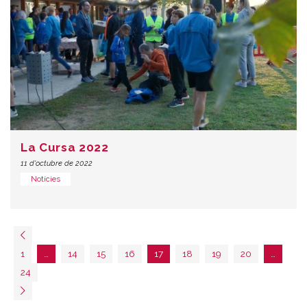
La Cursa 2022
11 d'octubre de 2022
Notícies
1
…
14
15
16
17
18
19
20
…
24