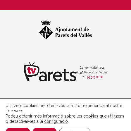
Carrer Major, 2-4
08150 Parets del Vallès
Tel.
93 573 88 88
Utilitzem cookies per oferir-vos la millor experiència al nostre
Política de protecció de dades
lloc web.
Avís legal
Podeu obtenir més informació sobre les cookies que utilitzem
Política de cookies
o desactivar-les a la
configuració
.