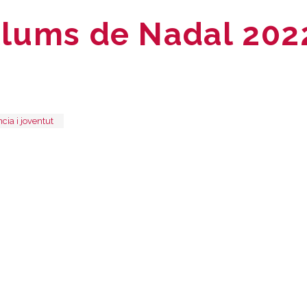
llums de Nadal 202
ncia i joventut
App
l
omparteix