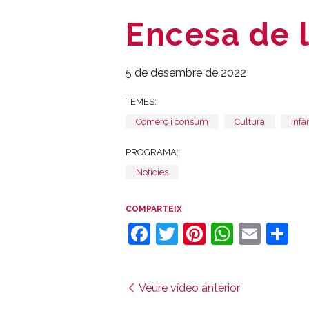
Encesa de 
5 de desembre de 2022
TEMES:
Comerç i consum
Cultura
Infà
PROGRAMA:
Notícies
COMPARTEIX
Facebook
Twitter
Pinterest
Whats
Emai
C
Veure vídeo anterior