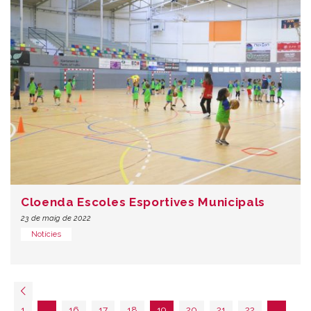
Cloenda Escoles Esportives Municipals
23 de maig de 2022
Notícies
1
…
16
17
18
19
20
21
22
…