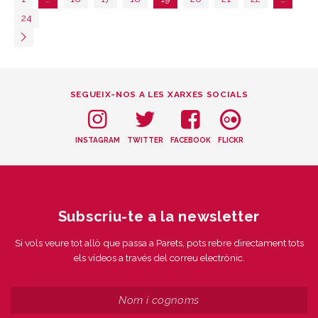
24
SEGUEIX-NOS A LES XARXES SOCIALS
INSTAGRAM
TWITTER
FACEBOOK
FLICKR
Subscriu-te a la newsletter
Si vols veure tot allò que passa a Parets, pots rebre directament tots
els vídeos a través del correu electrònic.