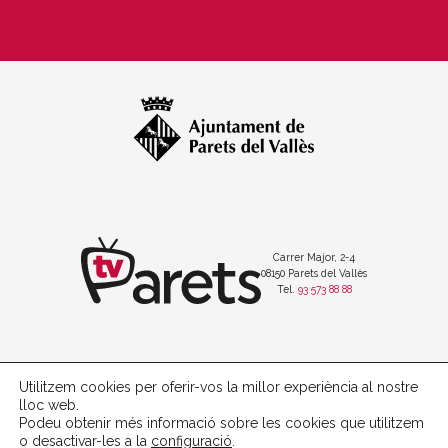
Carrer Major, 2-4
08150 Parets del Vallès
Tel.
93 573 88 88
Utilitzem cookies per oferir-vos la millor experiència al nostre
Política de protecció de dades
lloc web.
Avís legal
Podeu obtenir més informació sobre les cookies que utilitzem
Política de cookies
o desactivar-les a la
configuració
.