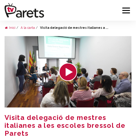
Inici
A la carta
Visita delegació de mestres italianes a ...
Visita delegació de mestres
italianes a les escoles bressol de
Parets