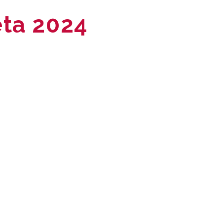
eta 2024
App
l
omparteix