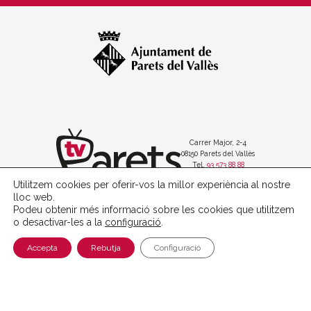
Carrer Major, 2-4
08150 Parets del Vallès
Tel.
93 573 88 88
Utilitzem cookies per oferir-vos la millor experiència al nostre
lloc web.
Podeu obtenir més informació sobre les cookies que utilitzem
o desactivar-les a la
configuració
.
Política de protecció de dades
Avís legal
Accepta
Rebutja
Configuració
Política de cookies
with
at
Perception