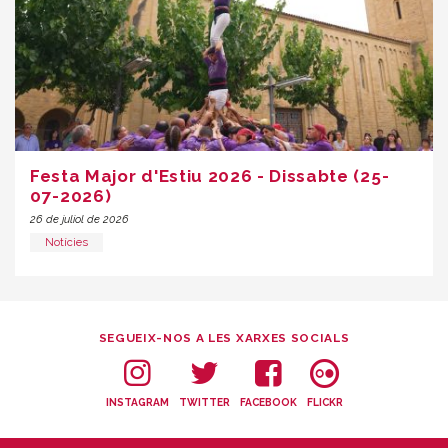
Festa Major d'Estiu 2026 - Dissabte (25-
07-2026)
26 de juliol de 2026
Notícies
SEGUEIX-NOS A LES XARXES SOCIALS
INSTAGRAM
TWITTER
FACEBOOK
FLICKR