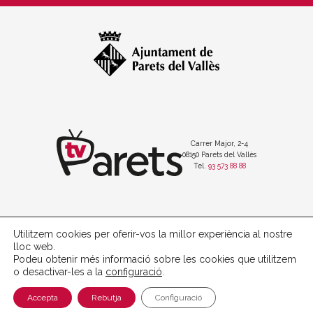
Carrer Major, 2-4
08150 Parets del Vallès
Tel.
93 573 88 88
Utilitzem cookies per oferir-vos la millor experiència al nostre
Política de protecció de dades
lloc web.
Avís legal
Podeu obtenir més informació sobre les cookies que utilitzem
Política de cookies
o desactivar-les a la
configuració
.
with
at
Perception
Accepta
Rebutja
Configuració