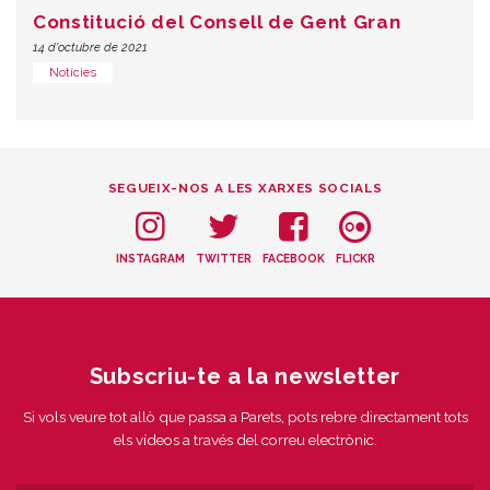
Constitució del Consell de Gent Gran
14 d'octubre de 2021
Notícies
SEGUEIX-NOS A LES XARXES SOCIALS
INSTAGRAM
TWITTER
FACEBOOK
FLICKR
Subscriu-te a la newsletter
Si vols veure tot allò que passa a Parets, pots rebre directament tots
els vídeos a través del correu electrònic.