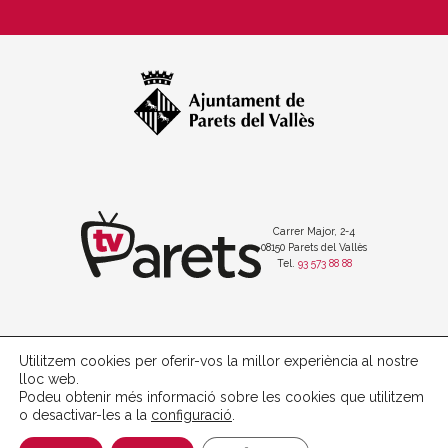
Carrer Major, 2-4
08150 Parets del Vallès
Tel.
93 573 88 88
Utilitzem cookies per oferir-vos la millor experiència al nostre
Política de protecció de dades
lloc web.
Avís legal
Podeu obtenir més informació sobre les cookies que utilitzem
Política de cookies
o desactivar-les a la
configuració
.