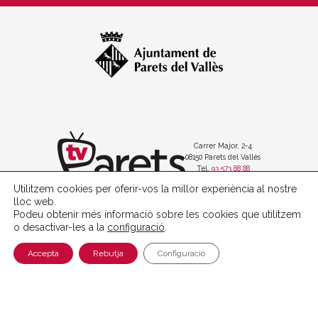
Carrer Major, 2-4
08150 Parets del Vallès
Tel.
93 573 88 88
Utilitzem cookies per oferir-vos la millor experiència al nostre
lloc web.
Podeu obtenir més informació sobre les cookies que utilitzem
o desactivar-les a la
configuració
.
Política de protecció de dades
Avís legal
Accepta
Rebutja
Configuració
Política de cookies
with
at
Perception