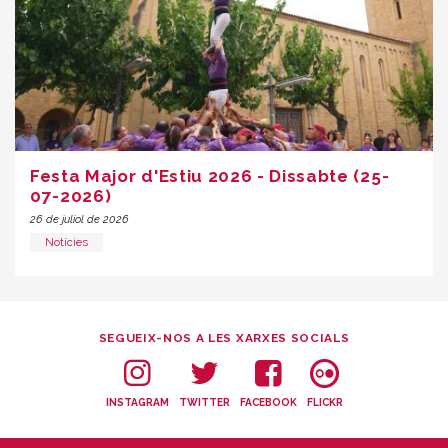
Festa Major d'Estiu 2026 - Dissabte (25-
07-2026)
26 de juliol de 2026
Notícies
SEGUEIX-NOS A LES XARXES SOCIALS
INSTAGRAM
TWITTER
FACEBOOK
FLICKR