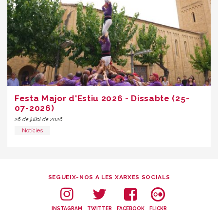
Festa Major d'Estiu 2026 - Dissabte (25-
07-2026)
26 de juliol de 2026
Notícies
SEGUEIX-NOS A LES XARXES SOCIALS
INSTAGRAM
TWITTER
FACEBOOK
FLICKR