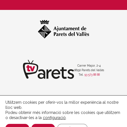
Carrer Major, 2-4
08150 Parets del Vallès
Tel.
93 573 88 88
Utilitzem cookies per oferir-vos la millor experiència al nostre
Política de protecció de dades
lloc web.
Avís legal
Podeu obtenir més informació sobre les cookies que utilitzem
Política de cookies
o desactivar-les a la
configuració
.