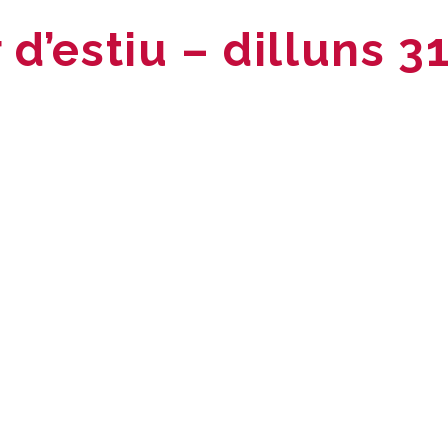
d’estiu – dilluns 31
App
l
omparteix