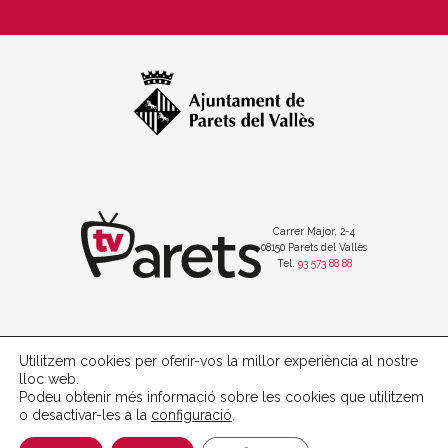
Carrer Major, 2-4
08150 Parets del Vallès
Tel.
93 573 88 88
Utilitzem cookies per oferir-vos la millor experiència al nostre
Política de protecció de dades
lloc web.
Avís legal
Podeu obtenir més informació sobre les cookies que utilitzem
Política de cookies
o desactivar-les a la
configuració
.