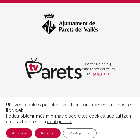
Carrer Major, 2-4
08150 Parets del Vallès
Tel.
93 573 88 88
Utilitzem cookies per oferir-vos la millor experiència al nostre
Política de protecció de dades
lloc web.
Avís legal
Podeu obtenir més informació sobre les cookies que utilitzem
Política de cookies
o desactivar-les a la
configuració
.
with
at
Perception
Accepta
Rebutja
Configuració