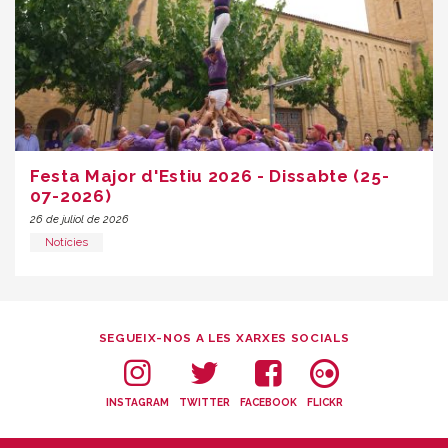
Festa Major d'Estiu 2026 - Dissabte (25-
07-2026)
26 de juliol de 2026
Notícies
SEGUEIX-NOS A LES XARXES SOCIALS
INSTAGRAM
TWITTER
FACEBOOK
FLICKR