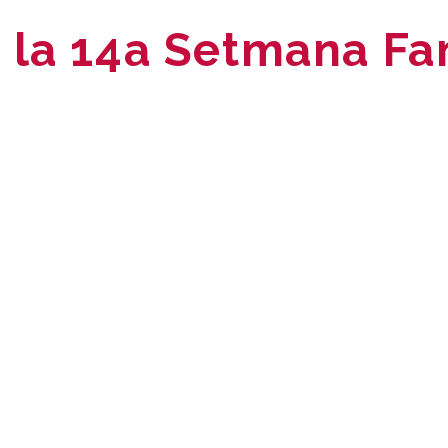
 la 14a Setmana Fa
App
l
omparteix