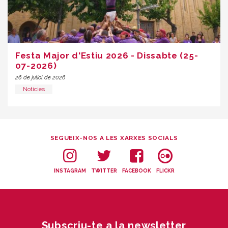
Festa Major d'Estiu 2026 - Dissabte (25-
07-2026)
26 de juliol de 2026
Notícies
SEGUEIX-NOS A LES XARXES SOCIALS
INSTAGRAM
TWITTER
FACEBOOK
FLICKR
Subscriu-te a la newsletter